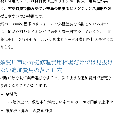
製や高耐久タイプは材料費は上がりますが、耐久・耐候性が高
く、
雪や強風で傷みやすい福島の環境ではメンテナンス周期を延
ばしやすい
のが特徴です。
築20〜30年で屋根のリフォームや外壁塗装を検討している家で
は、足場を組むタイミングで雨樋も家一周交換しておくと、「足
場代を1回で済ませる」という意味でトータル費用を抑えやすくな
ります。
須賀川市の雨樋修理費用相場だけでは見抜け
ない追加費用の落とし穴
相場だけを見て業者選びをすると、次のような追加費用で想定よ
り高くなることがあります。
足場代
→ 2階以上や、敷地条件が厳しい家で10万〜20万円前後上乗せ
破風板・鼻隠しの腐食補修