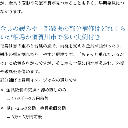
が、金具の変形や勾配不良が見つかることも多く、早期発見につ
ながります。
金具の緩みや一部破損の部分補修はどれくら
いが相場か須賀川市で多い実例付き
福島は雪の重みと台風の風で、雨樋を支える金具が曲がったり、
樹脂の樋が割れたりしやすい環境です。「ちょっと垂れているだ
け」と放置されがちですが、そこから一気に雨水があふれ、外壁
や破風板を傷めます。
部分補修の費用イメージは次の通りです。
金具数個の交換・締め直しのみ
→ 1万5千〜3万円前後
樋1〜2mの交換＋金具数個交換
→ 3万〜5万円前後