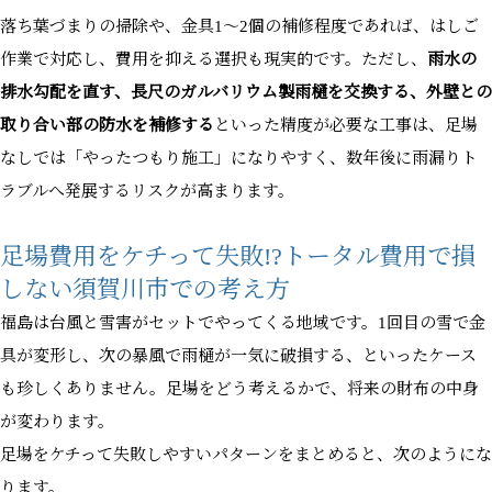
落ち葉づまりの掃除や、金具1〜2個の補修程度であれば、はしご
作業で対応し、費用を抑える選択も現実的です。ただし、
雨水の
排水勾配を直す、長尺のガルバリウム製雨樋を交換する、外壁との
取り合い部の防水を補修する
といった精度が必要な工事は、足場
なしでは「やったつもり施工」になりやすく、数年後に雨漏りト
ラブルへ発展するリスクが高まります。
足場費用をケチって失敗!?トータル費用で損
しない須賀川市での考え方
福島は台風と雪害がセットでやってくる地域です。1回目の雪で金
具が変形し、次の暴風で雨樋が一気に破損する、といったケース
も珍しくありません。足場をどう考えるかで、将来の財布の中身
が変わります。
足場をケチって失敗しやすいパターンをまとめると、次のようにな
ります。