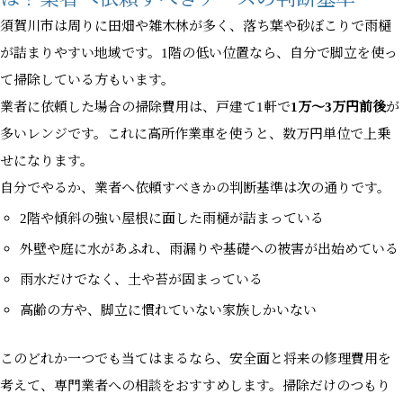
須賀川市は周りに田畑や雑木林が多く、落ち葉や砂ぼこりで雨樋
が詰まりやすい地域です。1階の低い位置なら、自分で脚立を使っ
て掃除している方もいます。
業者に依頼した場合の掃除費用は、戸建て1軒で
1万〜3万円前後
が
多いレンジです。これに高所作業車を使うと、数万円単位で上乗
せになります。
自分でやるか、業者へ依頼すべきかの判断基準は次の通りです。
2階や傾斜の強い屋根に面した雨樋が詰まっている
外壁や庭に水があふれ、雨漏りや基礎への被害が出始めている
雨水だけでなく、土や苔が固まっている
高齢の方や、脚立に慣れていない家族しかいない
このどれか一つでも当てはまるなら、安全面と将来の修理費用を
考えて、専門業者への相談をおすすめします。掃除だけのつもり