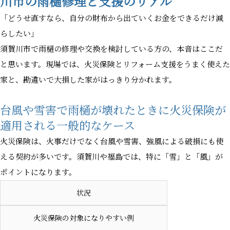
川市の雨樋修理と支援のリアル
「どうせ直すなら、自分の財布から出ていくお金をできるだけ減
らしたい」
須賀川市で雨樋の修理や交換を検討している方の、本音はここだ
と思います。現場では、火災保険とリフォーム支援をうまく使えた
家と、勘違いで大損した家がはっきり分かれます。
台風や雪害で雨樋が壊れたときに火災保険が
適用される一般的なケース
火災保険は、火事だけでなく台風や雪害、強風による破損にも使
える契約が多いです。須賀川や福島では、特に「雪」と「風」が
ポイントになります。
状況
火災保険の対象になりやすい例
ホーム
電話
メール
マップ