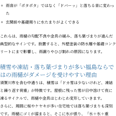
雨音が「ポタポタ」ではなく「ドバーッ」と落ちる音に変わっ
た
玄関前や基礎周りに水たまりがよくできる
これらは、雨樋の勾配不良や金具の緩み、落ち葉づまりが進んだ
典型的なサインです。放置すると、外壁塗装の防水層や基礎コンク
リートにまで影響し、雨漏りやひび割れの原因になります。
積雪や凍結・落ち葉づまりが多い福島ならで
はの雨樋がダメージを受けやすい理由
須賀川市を含む中通りは、積雪は「ドカ雪は少ないけれど、凍結
と繰り返す荷重」が特徴です。屋根に残った雪が日中溶けて夜に
凍るサイクルで、雨樋や金具はじわじわ変形していきます。
さらに、周囲に桜やケヤキが多い住宅地では落ち葉づまりも深刻
です。雨樋にゴミが溜まると、そこに氷が張り、「水＋氷＋重