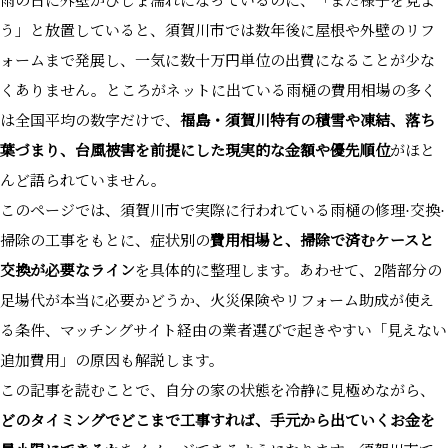
雨の日に外壁がびしょ濡れになっているのに、「まだ様子を見よ
う」と放置していると、須賀川市では数年後に屋根や外壁のリフ
ォームまで発展し、一気に数十万円単位の出費になることが少な
くありません。ところがネットに出ている雨樋の費用相場の多く
は全国平均の数字だけで、
福島・須賀川特有の積雪や凍結、落ち
葉づまり、台風被害を前提にした現実的な金額や優先順位
がほと
んど語られていません。
このページでは、須賀川市で実際に行われている雨樋の修理·交換·
掃除の工事をもとに、症状別の
費用相場と、掃除で済むケースと
交換が必要なライン
を具体的に整理します。あわせて、2階部分の
足場代が本当に必要かどうか、火災保険やリフォーム助成が使え
る条件、マッチングサイト経由の業者選びで起きやすい「見えない
追加費用」の原因も解説します。
この記事を読むことで、自分の家の状態を冷静に見極めながら、
どのタイミングでどこまで工事すれば、手元から出ていくお金を