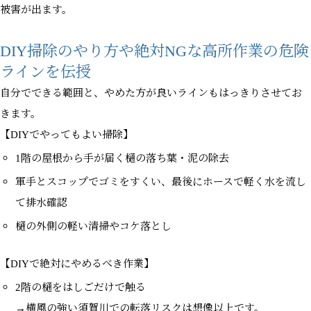
被害が出ます。
DIY掃除のやり方や絶対NGな高所作業の危険
ラインを伝授
自分でできる範囲と、やめた方が良いラインもはっきりさせてお
きます。
【DIYでやってもよい掃除】
1階の屋根から手が届く樋の落ち葉・泥の除去
軍手とスコップでゴミをすくい、最後にホースで軽く水を流し
て排水確認
樋の外側の軽い清掃やコケ落とし
【DIYで絶対にやめるべき作業】
2階の樋をはしごだけで触る
→横風の強い須賀川での転落リスクは想像以上です。