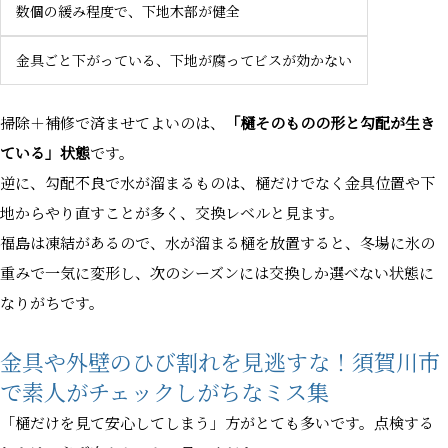
数個の緩み程度で、下地木部が健全
金具ごと下がっている、下地が腐ってビスが効かない
掃除＋補修で済ませてよいのは、
「樋そのものの形と勾配が生き
ている」状態
です。
逆に、勾配不良で水が溜まるものは、樋だけでなく金具位置や下
地からやり直すことが多く、交換レベルと見ます。
福島は凍結があるので、水が溜まる樋を放置すると、冬場に氷の
重みで一気に変形し、次のシーズンには交換しか選べない状態に
なりがちです。
金具や外壁のひび割れを見逃すな！須賀川市
で素人がチェックしがちなミス集
「樋だけを見て安心してしまう」方がとても多いです。点検する