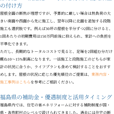
の付け方
屋根全面の断熱が理想ですが、予算的に厳しい場合は熱負荷の大
きい南面や西面から先に施工し、翌年以降に北面を追加する段階
施工も選択肢です。例えば30坪の屋根を半分ずつ2回に分けると、
1回あたりの初期費用は150万円前後に抑えられ、家計への負担を
平準化できます。
ただし、長期的なトータルコストで見ると、足場を2回組む分だけ
概ね10〜15%割高になります。一括施工と段階施工のどちらが家
計の状況に合うか、ライフプランも含めて検討することをおすす
めします。屋根の状況に応じた優先順位のご提案は、
業務内容・
施工事例はこちら
を参考にご相談ください。
福島県の補助金・優遇制度と活用タイミング
福島県内では、住宅の省エネリフォームに対する補助制度が国・
県・各市町村のレベルで設けられてきました。過去には住宅の断