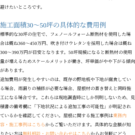
避けたいところです。
施工面積30〜50坪の具体的な費用例
標準的な30坪の住宅で、フェノールフォーム断熱材を使用した場
合は概ね360〜450万円、吹き付けウレタンを採用した場合は概ね
300〜390万円が目安となります。50坪規模になると断熱材の使用
量が増えるためスケールメリットが働き、坪単価がやや下がる傾向
があります。
追加費用が発生しやすいのは、既存の野地板や下地が腐食してい
る場合、雨漏りの補修が必要な場合、屋根材の葺き替えと同時施
工になる場合です。これらは現地調査時にしか判明しないため、見
積書の備考欄に「下地状況による追加工事の可能性」が明記され
ているかを確認してください。屋根に関する施工事例は
業務内
容・施工事例はこちら
からご覧いただけます。具体的な金額が知
りたい方は
無料相談・お問い合わせはこちら
からお気軽にどう