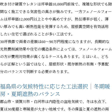
吹き付け硬質ウレタンは坪単価10,000円前後で、複雑な形状でも隙
間なく施工できる気密性の高さが強みです。一方フェノールフォー
ムは坪単価12,000円以上とやや高めですが、熱伝導率が低く、薄
い厚みでも高い断熱性能を発揮するため、屋根裏空間を有効活用
したい住宅で選ばれることが多い工法です。
30坪換算で両者の差額は60〜90万円程度になりますが、長期的な
光熱費削減効果や住宅の構造条件によっては、フェノールフォーム
の方が費用対効果が高くなるケースもあります。とはいえ、どち
らが正解という話ではなく、屋根形状・既存断熱の有無・予算配
分のバランスで判断する必要があります。
福島県の気候特性に応じた工法選択｜冬期暖
房・夏期遮熱のバランス
郡山市・須賀川市・白河市は内陸性の盆地気候で、冬は氷点下、
夏は30度超と寒暖差が大きい地域です。冬の保温と夏の遮熱の両