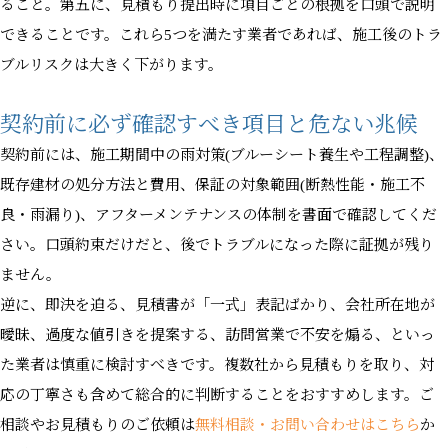
ること。第五に、見積もり提出時に項目ごとの根拠を口頭で説明
できることです。これら5つを満たす業者であれば、施工後のトラ
ブルリスクは大きく下がります。
契約前に必ず確認すべき項目と危ない兆候
契約前には、施工期間中の雨対策(ブルーシート養生や工程調整)、
既存建材の処分方法と費用、保証の対象範囲(断熱性能・施工不
良・雨漏り)、アフターメンテナンスの体制を書面で確認してくだ
さい。口頭約束だけだと、後でトラブルになった際に証拠が残り
ません。
逆に、即決を迫る、見積書が「一式」表記ばかり、会社所在地が
曖昧、過度な値引きを提案する、訪問営業で不安を煽る、といっ
た業者は慎重に検討すべきです。複数社から見積もりを取り、対
応の丁寧さも含めて総合的に判断することをおすすめします。ご
相談やお見積もりのご依頼は
無料相談・お問い合わせはこちら
か