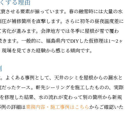
しくする理由
減衰させる要素が揃っています。春の融雪時には大量の水
雨圧が補修箇所を直撃します。さらに初冬の昼夜温度差に
て劣化が進みます。会津地方では冬季に屋根が雪で覆わ
きます。一般的に、福島県内でDIYした仮修理は1〜2ヶ
、現場を見てきた経験から感じる傾向です。
例
す。よくある事例として、天井のシミを屋根からの漏水と
流だったケース。軒先シーリングを施工したものの、実際
所を修理した結果、水の流れが変わって別の箇所から新規
事例の詳細は
業務内容・施工事例はこちら
からご確認いた