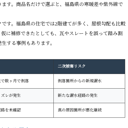
ります。商品名だけで選ぶと、福島県の寒暖差や紫外線で
。
クです。福島県の住宅では2階建てが多く、屋根勾配も比較
。仮に補修できたとしても、瓦やスレートを誤って踏み割
発生する事例もあります。
二次被害リスク
足で数ヶ月で剥落
剥落箇所からの新規漏水
・ズレが発生
新たな漏水経路の発生
経路を未確認
真の原因箇所が悪化継続