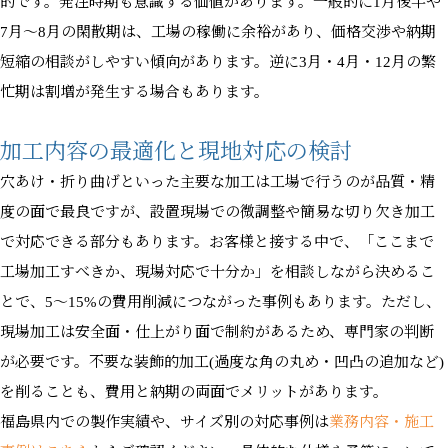
的です。発注時期も意識する価値があります。一般的に1月後半や
7月〜8月の閑散期は、工場の稼働に余裕があり、価格交渉や納期
短縮の相談がしやすい傾向があります。逆に3月・4月・12月の繁
忙期は割増が発生する場合もあります。
加工内容の最適化と現地対応の検討
穴あけ・折り曲げといった主要な加工は工場で行うのが品質・精
度の面で最良ですが、設置現場での微調整や簡易な切り欠き加工
で対応できる部分もあります。お客様と接する中で、「ここまで
工場加工すべきか、現場対応で十分か」を相談しながら決めるこ
とで、5〜15%の費用削減につながった事例もあります。ただし、
現場加工は安全面・仕上がり面で制約があるため、専門家の判断
が必要です。不要な装飾的加工(過度な角の丸め・凹凸の追加など)
を削ることも、費用と納期の両面でメリットがあります。
福島県内での製作実績や、サイズ別の対応事例は
業務内容・施工