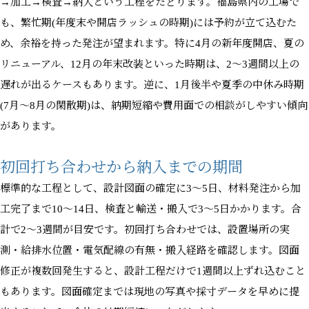
→加工→検査→納入という工程をたどります。福島県内の工場で
も、繁忙期(年度末や開店ラッシュの時期)には予約が立て込むた
め、余裕を持った発注が望まれます。特に4月の新年度開店、夏の
リニューアル、12月の年末改装といった時期は、2〜3週間以上の
遅れが出るケースもあります。逆に、1月後半や夏季の中休み時期
(7月〜8月の閑散期)は、納期短縮や費用面での相談がしやすい傾向
があります。
初回打ち合わせから納入までの期間
標準的な工程として、設計図面の確定に3〜5日、材料発注から加
工完了まで10〜14日、検査と輸送・搬入で3〜5日かかります。合
計で2〜3週間が目安です。初回打ち合わせでは、設置場所の実
測・給排水位置・電気配線の有無・搬入経路を確認します。図面
修正が複数回発生すると、設計工程だけで1週間以上ずれ込むこと
もあります。図面確定までは現地の写真や採寸データを早めに提