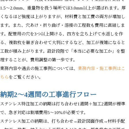
1.5〜2.0mm、重量物を扱う場所では3.0mm以上が選ばれます。厚
くなるほど強度は上がりますが、材料費と加工費の両方が増加し
ます。また、穴あけ・折り曲げ・溶接の工程数も費用に直結しま
す。配管用の穴を3つ以上開ける、四方を立ち上げて水返しを作
る、複数枚を継ぎ合わせて大判にするなど、加工が複雑になると
工数が積み上がります。設計段階で「本当に必要な加工か」を整
理することが、費用調整の第一歩です。
業務内容や過去の施工事例については、
業務内容・施工事例はこ
ちら
をご覧ください。
納期2〜4週間の工事進行フロー
ステンレス特注加工の納期は打ち合わせ1週間＋加工2週間が標準
で、急ぎ対応は割増費用5〜10%が必要です。
ステンレス加工の納期は、打ち合わせ→設計図面作成→材料手配