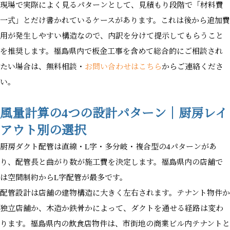
現場で実際によく見るパターンとして、見積もり段階で「材料費
一式」とだけ書かれているケースがあります。これは後から追加費
用が発生しやすい構造なので、内訳を分けて提示してもらうこと
を推奨します。福島県内で板金工事を含めて総合的にご相談され
たい場合は、無料相談・
お問い合わせはこちら
からご連絡くださ
い。
風量計算の4つの設計パターン｜厨房レイ
アウト別の選択
厨房ダクト配管は直線・L字・多分岐・複合型の4パターンがあ
り、配管長と曲がり数が施工費を決定します。福島県内の店舗で
は空間制約からL字配管が最多です。
配管設計は店舗の建物構造に大きく左右されます。テナント物件か
独立店舗か、木造か鉄骨かによって、ダクトを通せる経路は変わ
ります。福島県内の飲食店物件は、市街地の商業ビル内テナントと