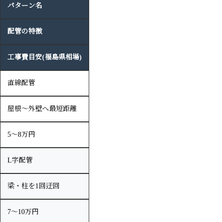
パターン名
配管の特徴
工事費目安(福島県相場)
直線配管
屋根〜外壁へ最短距離
5〜8万円
L字配管
梁・柱を1回迂回
7〜10万円