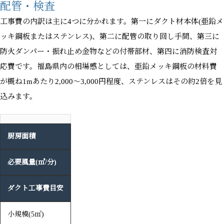
配管・検査
工事費の内訳は主に4つに分かれます。第一にダクト材本体(亜鉛メ
ッキ鋼板またはステンレス)、第二に配管の取り回し手間、第三に
防火ダンパー・振れ止め金物などの付帯部材、第四に消防検査対
応費です。福島県内の相場感としては、亜鉛メッキ鋼板の材料費
が概ね1mあたり2,000〜3,000円程度、ステンレスはその約2倍を見
込みます。
厨房面積
必要風量(㎥/分)
ダクト工事費目安
小規模(5㎡)