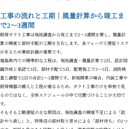
工事の流れと工期｜風量計算から竣工ま
で2〜3週間
厨房ダクト工事は現地調査から竣工まで2〜3週間を要し、風量計
算の精度と部材手配が工期を左右します。各フェーズで遅延リスク
があるため事前計画が重要です。
福島県内での標準的な工程は、現地調査・風量計算で2日、設計図
面作成と承認で3日、部材手配で5日、配管施工で3〜5日、消防検
査と調整で2日の合計2〜3週間です。新規開業の場合、内装工事や
厨房機器の搬入と工程が重なるため、ダクト工事だけを単独で見
るのではなく、全体スケジュールの中で位置づけることが大切で
す。
そもそも工期遅延の主な原因は、現地調査の精度不足による「設
計やり直し」と、特殊径の部材取り寄せによる「部材待ち」の2つ