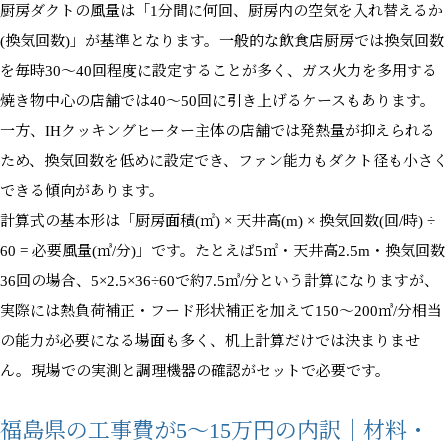
厨房ダクトの風量は「1分間に何回、厨房内の空気を入れ替えるか
(換気回数)」が基準となります。一般的な飲食店厨房では換気回数
を毎時30〜40回程度に設定することが多く、ガス火力を多用する
焼き物中心の店舗では40〜50回に引き上げるケースもあります。
一方、IHクッキングヒーター主体の店舗では発熱量が抑えられる
ため、換気回数を低めに設定でき、ファン能力もダクト径も小さく
できる傾向があります。
計算式の基本形は「厨房面積(㎡) × 天井高(m) × 換気回数(回/時) ÷
60 = 必要風量(㎥/分)」です。たとえば5㎡・天井高2.5m・換気回数
36回の場合、5×2.5×36÷60で約7.5㎥/分という計算になりますが、
実際には熱負荷補正・フード形状補正を加えて150〜200㎥/分相当
の能力が必要になる場面も多く、机上計算だけでは決まりませ
ん。現場での実測と調理機器の確認がセットで必要です。
福島県の工事費が5〜15万円の内訳｜材料・