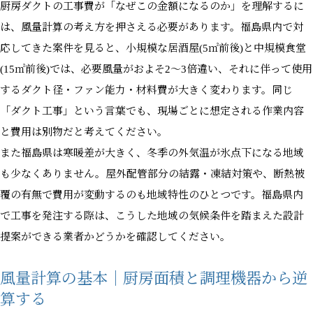
厨房ダクトの工事費が「なぜこの金額になるのか」を理解するに
は、風量計算の考え方を押さえる必要があります。福島県内で対
応してきた案件を見ると、小規模な居酒屋(5㎡前後)と中規模食堂
(15㎡前後)では、必要風量がおよそ2〜3倍違い、それに伴って使用
するダクト径・ファン能力・材料費が大きく変わります。同じ
「ダクト工事」という言葉でも、現場ごとに想定される作業内容
と費用は別物だと考えてください。
また福島県は寒暖差が大きく、冬季の外気温が氷点下になる地域
も少なくありません。屋外配管部分の結露・凍結対策や、断熱被
覆の有無で費用が変動するのも地域特性のひとつです。福島県内
で工事を発注する際は、こうした地域の気候条件を踏まえた設計
提案ができる業者かどうかを確認してください。
風量計算の基本｜厨房面積と調理機器から逆
算する