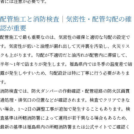
者には注意が必要です。
配管施工と消防検査｜気密性・配管勾配の確
認が重要
配管施工で最も重要なのは、気密性の確保と適切な勾配の設定で
す。気密性が低いと油煙が漏れ出して天井裏を汚染し、火災リス
クも上がります。勾配が不適切だと油汚れが配管内に滞留して、
半年〜1年で詰まりが発生します。福島県内では冬季の温度差で結
露が発生しやすいため、勾配設計は特に丁寧に行う必要がありま
す。
消防検査では、防火ダンパーの作動確認・配管経路の防火区画貫
通処理・排気口の位置などが確認されます。検査でクリアできな
い場合、1〜2日の調整工事が追加で発生することもあります。検
査基準は所轄消防署によって運用が若干異なる場合もあるため、
最新の基準は福島県内の所轄消防署または公式サイトでご確認く