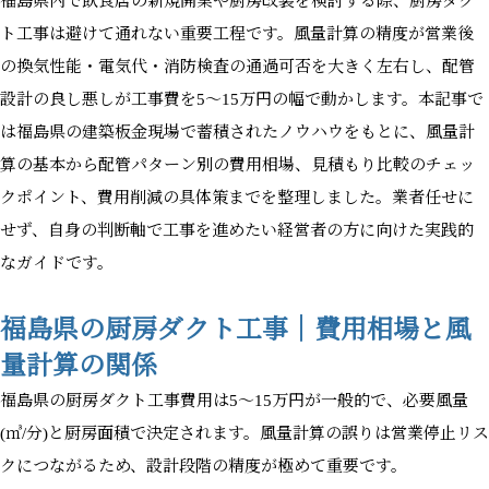
福島県内で飲食店の新規開業や厨房改装を検討する際、厨房ダク
ト工事は避けて通れない重要工程です。風量計算の精度が営業後
の換気性能・電気代・消防検査の通過可否を大きく左右し、配管
設計の良し悪しが工事費を5〜15万円の幅で動かします。本記事で
は福島県の建築板金現場で蓄積されたノウハウをもとに、風量計
算の基本から配管パターン別の費用相場、見積もり比較のチェッ
クポイント、費用削減の具体策までを整理しました。業者任せに
せず、自身の判断軸で工事を進めたい経営者の方に向けた実践的
なガイドです。
福島県の厨房ダクト工事｜費用相場と風
量計算の関係
福島県の厨房ダクト工事費用は5〜15万円が一般的で、必要風量
(㎥/分)と厨房面積で決定されます。風量計算の誤りは営業停止リス
クにつながるため、設計段階の精度が極めて重要です。